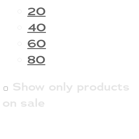
20
40
60
80
Show only products
on sale