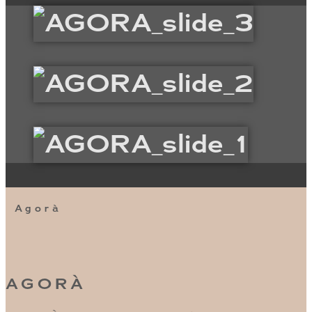
Agorà
AGORÀ