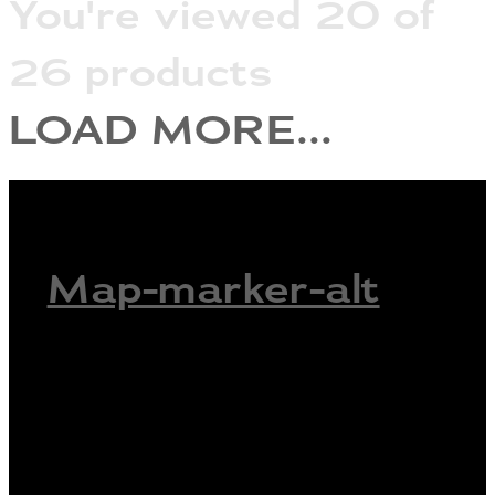
You're viewed 20 of
26 products
LOAD MORE...
Map-marker-alt