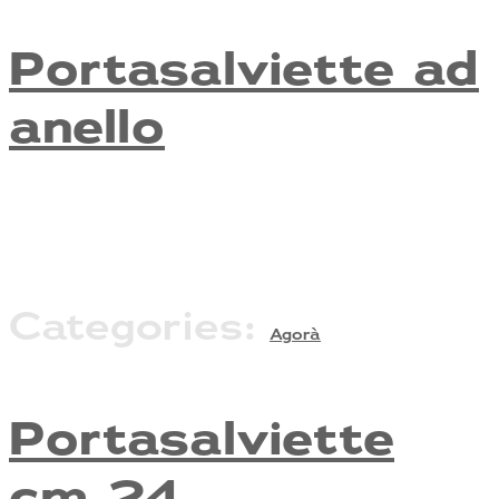
Portasalviette ad
anello
Categories:
Agorà
Portasalviette
cm 24