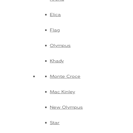
Elica
Flag
Olympus
Khady
Monte Croce
Mac Kinley
New Olympus
Star