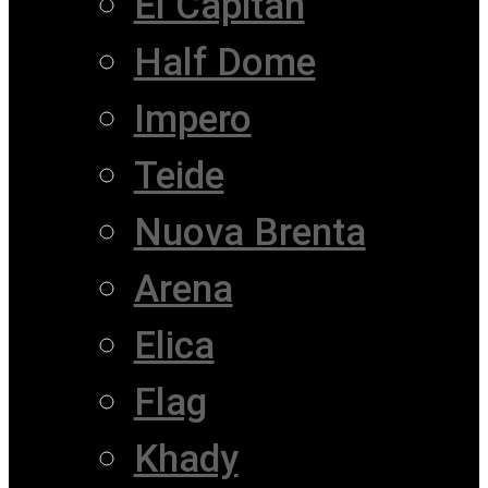
El Capitan
Half Dome
Impero
Teide
Nuova Brenta
Arena
Elica
Flag
Khady