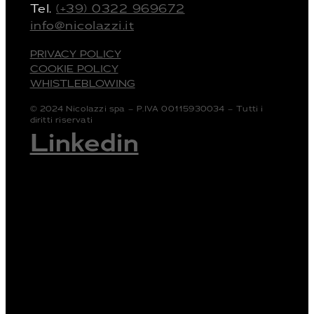
Tel.
(+39) 0322 969672
info@nicolazzi.it
PRIVACY POLICY
COOKIE POLICY
WHISTLEBLOWING
© 2024 Nicolazzi spa – P.IVA 00115930034 – Tutti i
diritti riservati
Linkedin