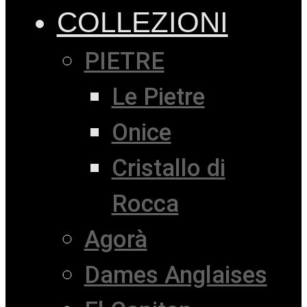
COLLEZIONI
PIETRE
Le Pietre
Onice
Cristallo di
Rocca
Agorà
Dames Anglaises