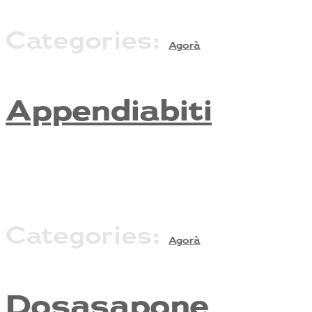
Categories:
Agorà
Appendiabiti
Categories:
Agorà
Dosasapone