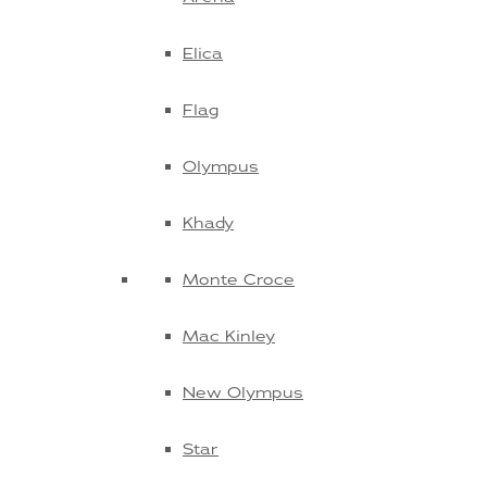
Elica
Flag
Olympus
Khady
Monte Croce
Mac Kinley
New Olympus
Star