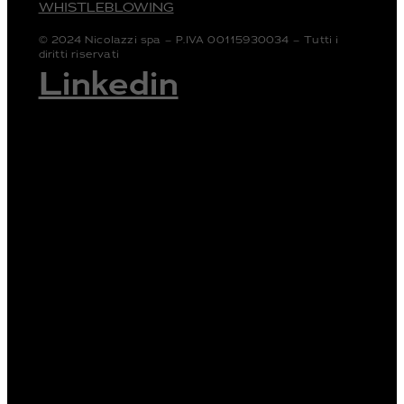
WHISTLEBLOWING
© 2024 Nicolazzi spa – P.IVA 00115930034 – Tutti i
diritti riservati
Linkedin