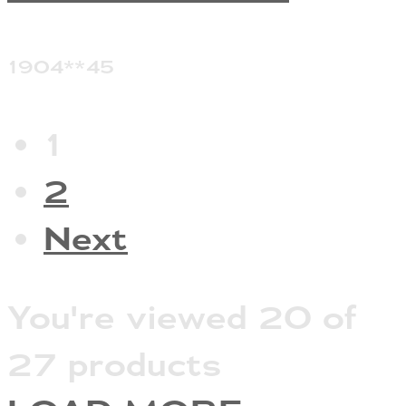
1904**45
1
2
Next
You're viewed 20 of
27 products