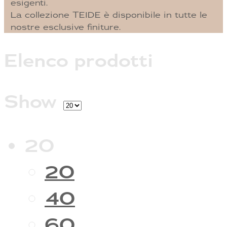
esigenti.
La collezione TEIDE è disponibile in tutte le
nostre esclusive finiture.
Elenco prodotti
Show
20
20
40
60