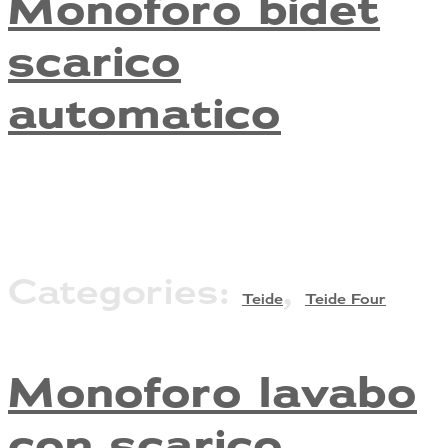
Monoforo bidet
scarico
automatico
Categories:
,
Teide
Teide Four
Monoforo lavabo
con scarico