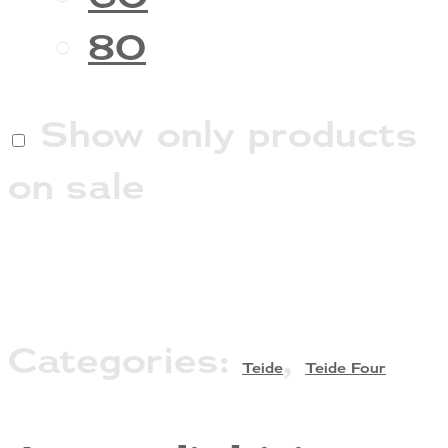
80
Show only products
on sale
Categories:
,
Teide
Teide Four