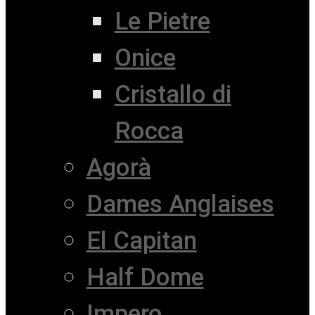
Le Pietre
Onice
Cristallo di
Rocca
Agorà
Dames Anglaises
El Capitan
Half Dome
Impero