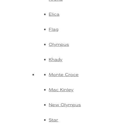
Elica
Flag
Olympus
Khady
Monte Croce
Mac Kinley
New Olympus
Star