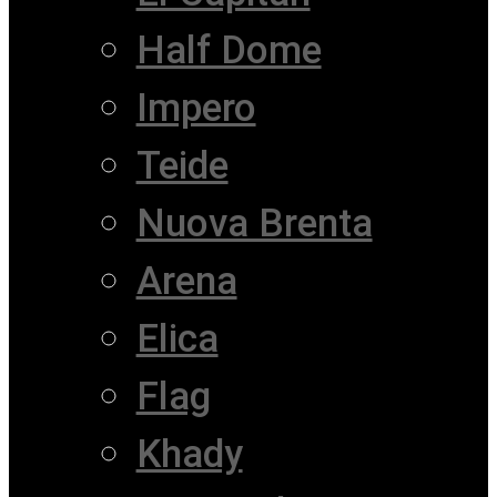
Half Dome
Impero
Teide
Nuova Brenta
Arena
Elica
Flag
Khady