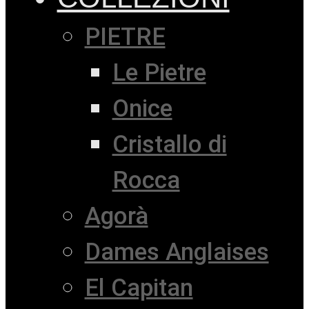
PIETRE
Le Pietre
Onice
Cristallo di
Rocca
Agorà
Dames Anglaises
El Capitan