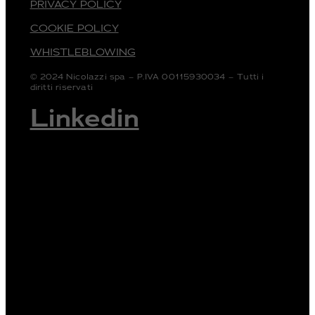
PRIVACY POLICY
COOKIE POLICY
WHISTLEBLOWING
© 2024 Nicolazzi spa – P.IVA 00115930034 – Tutti i
diritti riservati
Linkedin