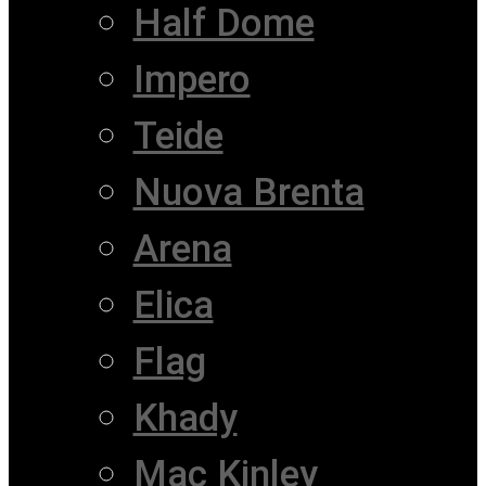
Half Dome
Impero
Teide
Nuova Brenta
Arena
Elica
Flag
Khady
Mac Kinley