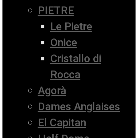
PIETRE
Le Pietre
Onice
Cristallo di
Rocca
Agorà
Dames Anglaises
El Capitan