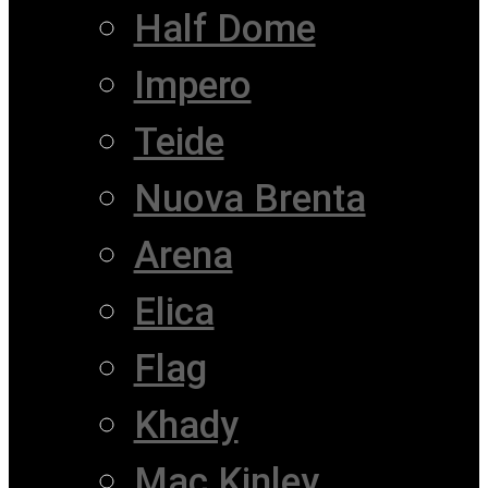
Half Dome
Impero
Teide
Nuova Brenta
Arena
Elica
Flag
Khady
Mac Kinley