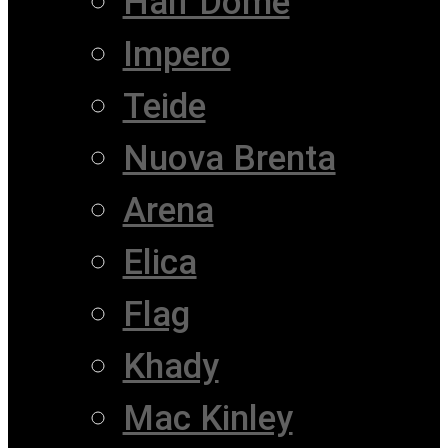
Half Dome
Impero
Teide
Nuova Brenta
Arena
Elica
Flag
Khady
Mac Kinley