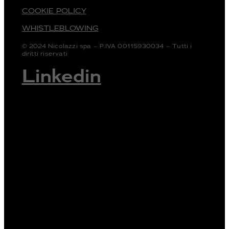
COOKIE POLICY
WHISTLEBLOWING
© 2024 Nicolazzi spa – P.IVA 00115930034 – Tutti i
diritti riservati
Linkedin