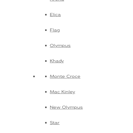
Elica
Flag
Olympus
Khady
Monte Croce
Mac Kinley
New Olympus
Star