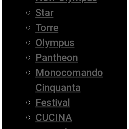
Star
Torre
Olympus
Pantheon
Monocomando
Cinquanta
Festival
CUCINA