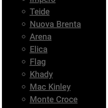
Teide
Nuova Brenta
Arena
Elica
Flag
Khady
Mac Kinley
Monte Croce