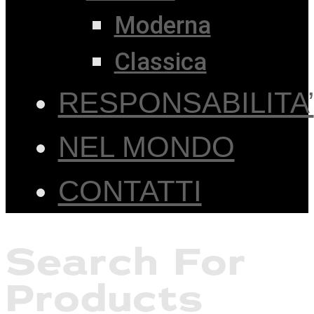
Moderna
Classica
RESPONSABILITA’
NEL MONDO
CONTATTI
Search For
Products