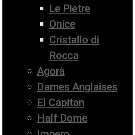
Le Pietre
Onice
Cristallo di
Rocca
Agorà
Dames Anglaises
El Capitan
Half Dome
Impero