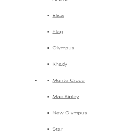
Elica
Flag
Olympus
Khady
Monte Croce
Mac Kinley
New Olympus
Star