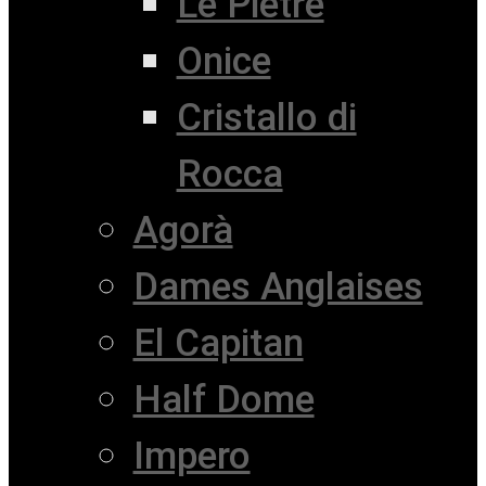
Le Pietre
Onice
Cristallo di
Rocca
Agorà
Dames Anglaises
El Capitan
Half Dome
Impero