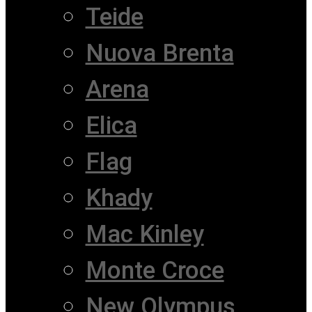
Teide
Nuova Brenta
Arena
Elica
Flag
Khady
Mac Kinley
Monte Croce
New Olympus