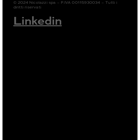
© 2024 Nicolazzi spa – P.IVA 00115930034 – Tutti i
diritti riservati
Linkedin