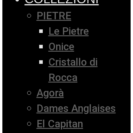
PIETRE
Le Pietre
Onice
Cristallo di
Rocca
Agorà
Dames Anglaises
El Capitan