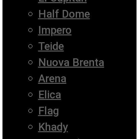
Half Dome
Impero
Teide
Nuova Brenta
Arena
Elica
Flag
Khady