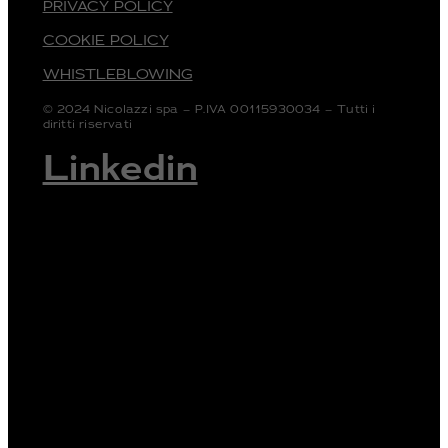
PRIVACY POLICY
COOKIE POLICY
WHISTLEBLOWING
© 2024 Nicolazzi spa – P.IVA 00115930034 – Tutti i
diritti riservati
Linkedin