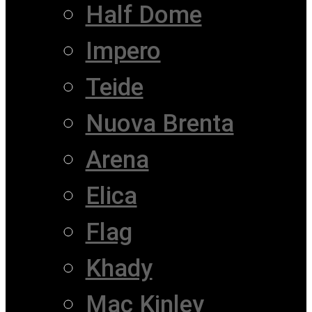
Half Dome
Impero
Teide
Nuova Brenta
Arena
Elica
Flag
Khady
Mac Kinley