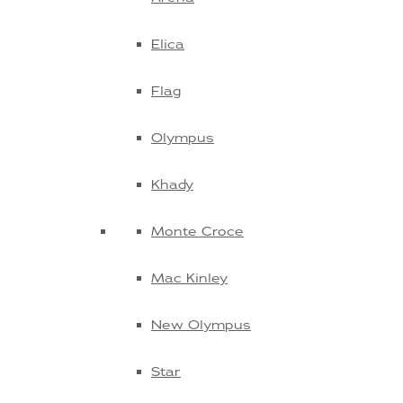
Elica
Flag
Olympus
Khady
Monte Croce
Mac Kinley
New Olympus
Star