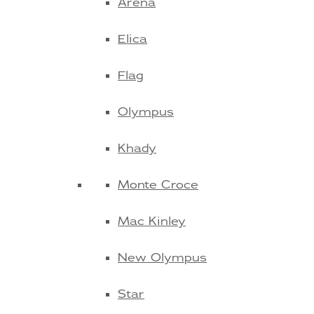
Arena
Elica
Flag
Olympus
Khady
Monte Croce
Mac Kinley
New Olympus
Star