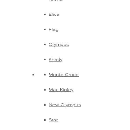
Elica
Flag
Olympus
Khady
Monte Croce
Mac Kinley
New Olympus
Star