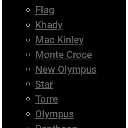
Flag
Khady
Mac Kinley
Monte Croce
New Olympus
Star
Torre
Olympus