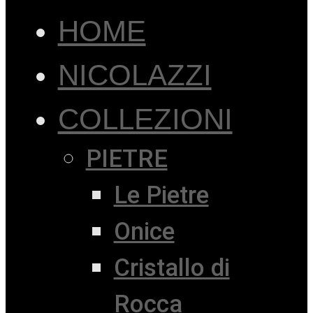
HOME
NICOLAZZI
COLLEZIONI
PIETRE
Le Pietre
Onice
Cristallo di
Rocca