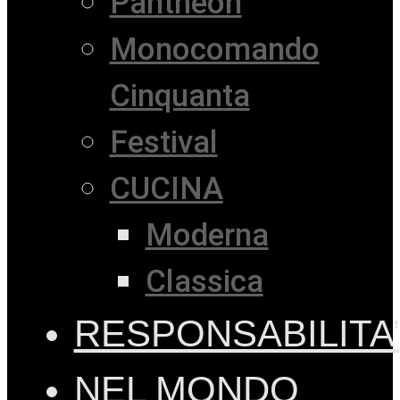
Pantheon
Monocomando
Cinquanta
Festival
CUCINA
Moderna
Classica
RESPONSABILITA’
NEL MONDO