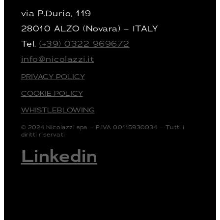
via P.Durio, 119
28010 ALZO (Novara) – ITALY
Tel.
(+39) 0322 969672
info@nicolazzi.it
PRIVACY POLICY
COOKIE POLICY
WHISTLEBLOWING
© 2024 Nicolazzi spa – P.IVA 00115930034 – Tutti i
diritti riservati
Linkedin