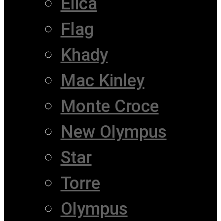
Elica
Flag
Khady
Mac Kinley
Monte Croce
New Olympus
Star
Torre
Olympus