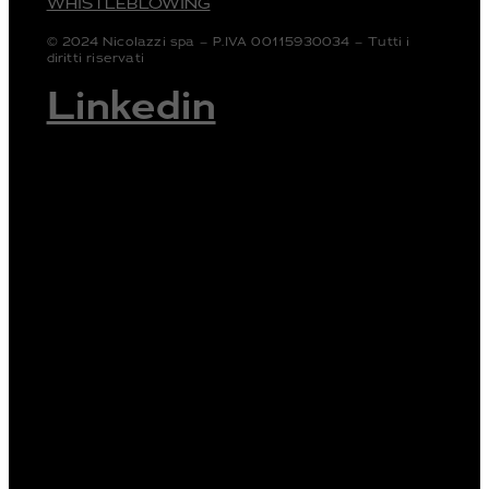
WHISTLEBLOWING
© 2024 Nicolazzi spa – P.IVA 00115930034 – Tutti i
diritti riservati
Linkedin