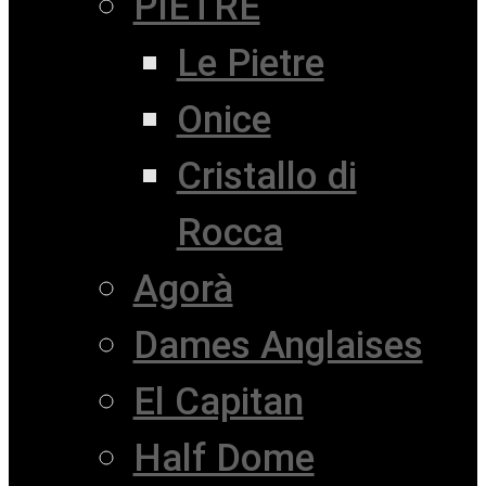
PIETRE
Le Pietre
Onice
Cristallo di
Rocca
Agorà
Dames Anglaises
El Capitan
Half Dome