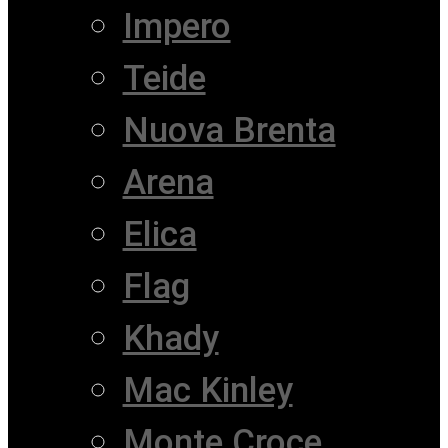
Impero
Teide
Nuova Brenta
Arena
Elica
Flag
Khady
Mac Kinley
Monte Croce