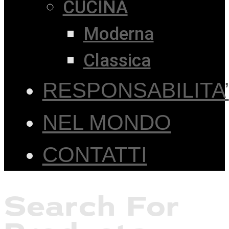
CUCINA
Moderna
Classica
RESPONSABILITA’
NEL MONDO
CONTATTI
Search For