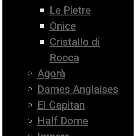
Le Pietre
Onice
Cristallo di
Rocca
Agorà
Dames Anglaises
El Capitan
Half Dome