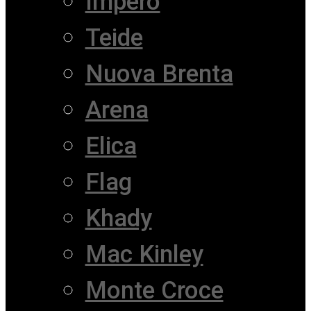
Impero
Teide
Nuova Brenta
Arena
Elica
Flag
Khady
Mac Kinley
Monte Croce