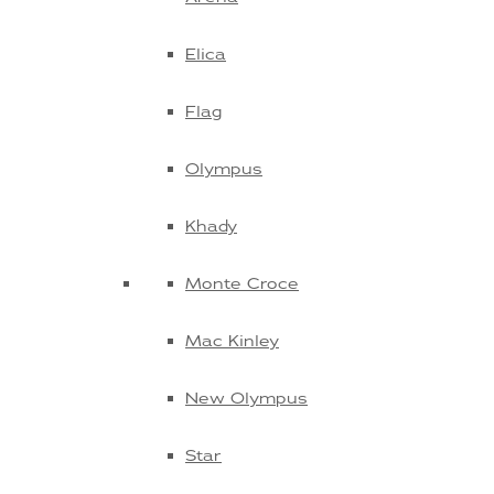
Elica
Flag
Olympus
Khady
Monte Croce
Mac Kinley
New Olympus
Star