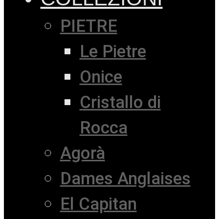
PIETRE
Le Pietre
Onice
Cristallo di
Rocca
Agorà
Dames Anglaises
El Capitan