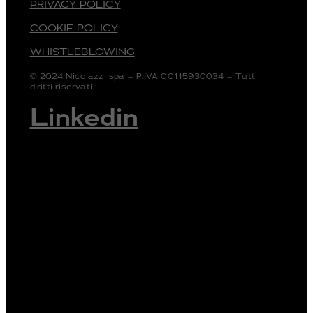
PRIVACY POLICY
COOKIE POLICY
WHISTLEBLOWING
© 2024 Nicolazzi spa – P.IVA 00115930034 – Tutti i
diritti riservati
Linkedin