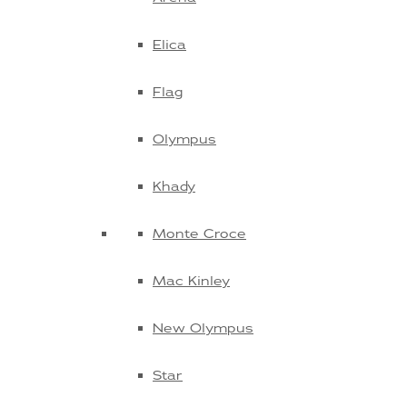
Elica
Flag
Olympus
Khady
Monte Croce
Mac Kinley
New Olympus
Star