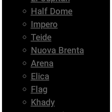
Half Dome
Impero
Teide
Nuova Brenta
Arena
Elica
Flag
Khady