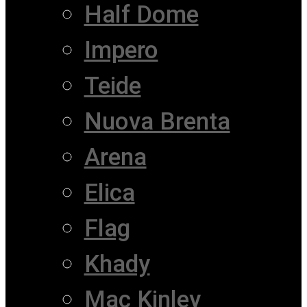
Half Dome
Impero
Teide
Nuova Brenta
Arena
Elica
Flag
Khady
Mac Kinley