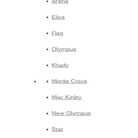
Arena
Elica
Flag
Olympus
Khady
Monte Croce
Mac Kinley
New Olympus
Star