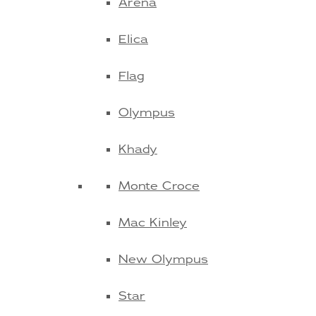
Arena
Elica
Flag
Olympus
Khady
Monte Croce
Mac Kinley
New Olympus
Star