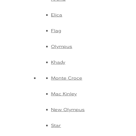
Elica
Flag
Olympus
Khady
Monte Croce
Mac Kinley
New Olympus
Star