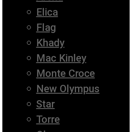
Elica
Flag
Khady
Mac Kinley
Monte Croce
New Olympus
Star
Torre