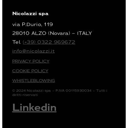
Nicolazzi spa
via P.Durio, 119
28010 ALZO (Novara) – ITALY
Tel.
(+39) 0322 969672
info@nicolazzi.it
PRIVACY POLICY
COOKIE POLICY
WHISTLEBLOWING
© 2024 Nicolazzi spa – P.IVA 00115930034 – Tutti i
diritti riservati
Linkedin