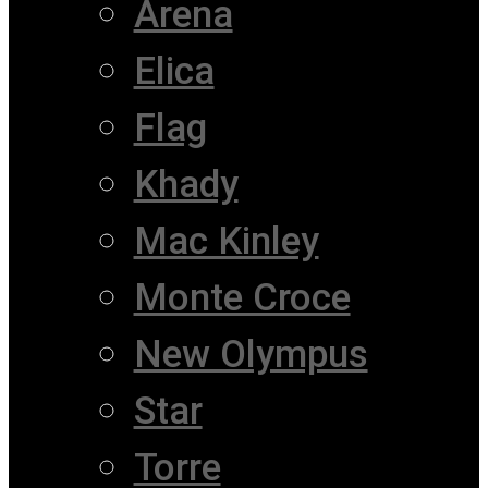
Arena
Elica
Flag
Khady
Mac Kinley
Monte Croce
New Olympus
Star
Torre