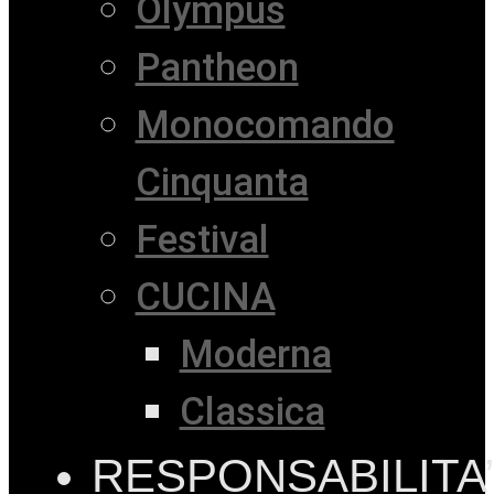
Olympus
Pantheon
Monocomando
Cinquanta
Festival
CUCINA
Moderna
Classica
RESPONSABILITA’