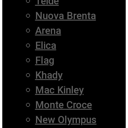
Teide
Nuova Brenta
Arena
Elica
Flag
Khady
Mac Kinley
Monte Croce
New Olympus