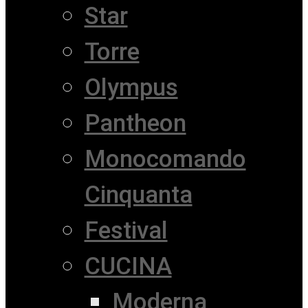
Star
Torre
Olympus
Pantheon
Monocomando
Cinquanta
Festival
CUCINA
Moderna