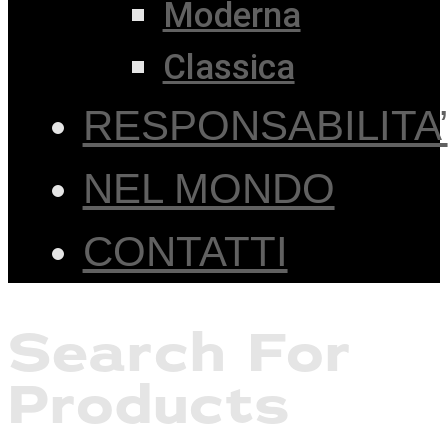
Moderna
Classica
RESPONSABILITA’
NEL MONDO
CONTATTI
Search For
Products