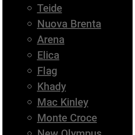
Teide
Nuova Brenta
Arena
Elica
Flag
Khady
Mac Kinley
Monte Croce
New Olympus