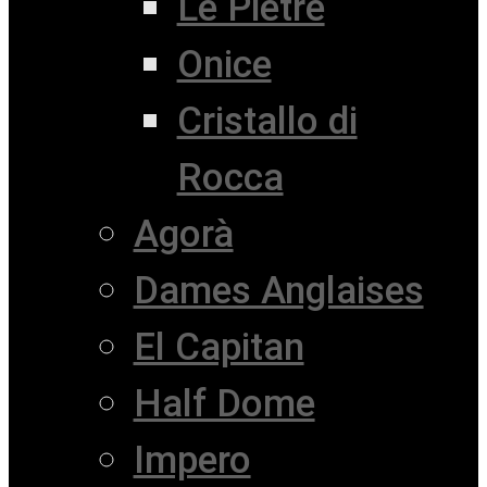
Le Pietre
Onice
Cristallo di
Rocca
Agorà
Dames Anglaises
El Capitan
Half Dome
Impero