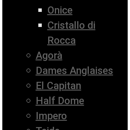
Onice
Cristallo di
Rocca
Agorà
Dames Anglaises
El Capitan
Half Dome
Impero