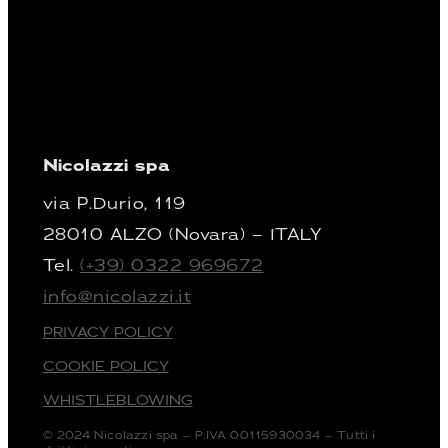
Nicolazzi spa
via P.Durio, 119
28010 ALZO (Novara) – ITALY
Tel.
(+39) 0322 969672
info@nicolazzi.it
PRIVACY POLICY
COOKIE POLICY
WHISTLEBLOWING
© 2024 Nicolazzi spa – P.IVA 00115930034 – Tutti i