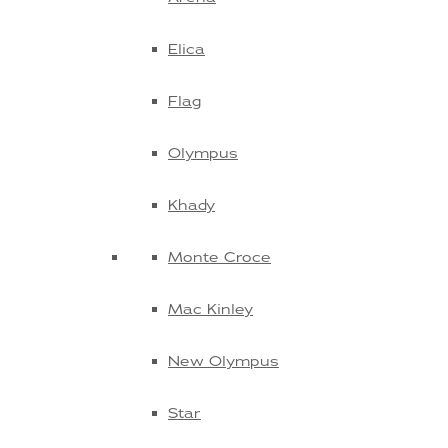
Elica
Flag
Olympus
Khady
Monte Croce
Mac Kinley
New Olympus
Star