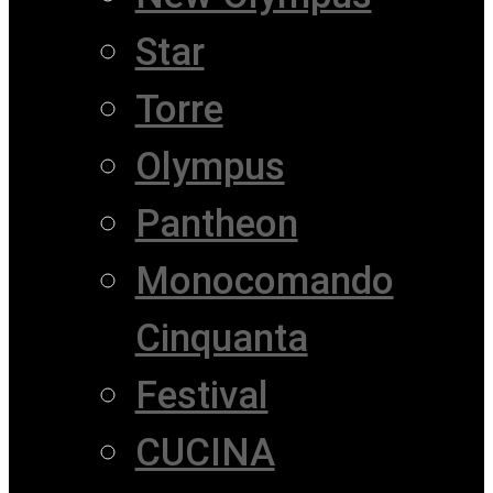
Star
Torre
Olympus
Pantheon
Monocomando
Cinquanta
Festival
CUCINA