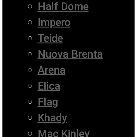
Half Dome
Impero
Teide
Nuova Brenta
Arena
Elica
Flag
Khady
Mac Kinley