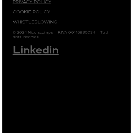
PRIVACY POLICY
COOKIE POLICY
WHISTLEBLOWING
© 2024 Nicolazzi spa – P.IVA 00115930034 – Tutti i
diritti riservati
Linkedin