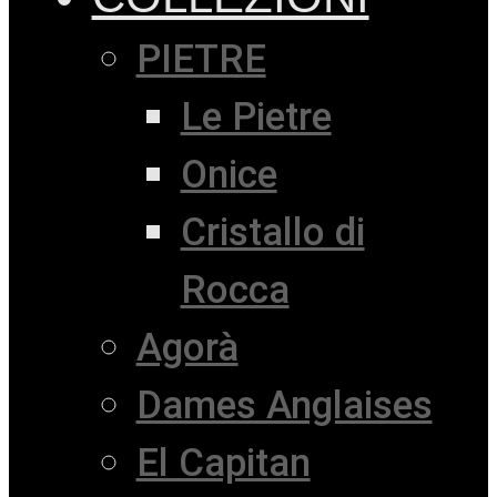
PIETRE
Le Pietre
Onice
Cristallo di
Rocca
Agorà
Dames Anglaises
El Capitan