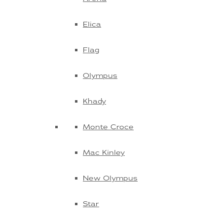
Elica
Flag
Olympus
Khady
Monte Croce
Mac Kinley
New Olympus
Star