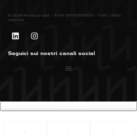
© 2024 Nicolazzi spa – P.IVA 00115930034 – Tutti i diritti
riservati
Seguici sui nostri canali social
COMPARE
(0)