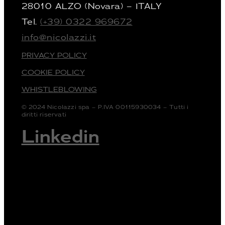
28010 ALZO (Novara) – ITALY
Tel.
(+39) 0322 969672
info@nicolazzi.it
PRIVACY POLICY
COOKIE POLICY
WHISTLEBLOWING
© 2024 Nicolazzi spa – P.IVA 00115930034 – Tutti i
diritti riservati
Linkedin