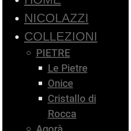
NICOLAZZI
COLLEZIONI
PIETRE
Le Pietre
Onice
Cristallo di
Rocca
Agorà