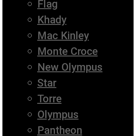
Flag
Khady
Mac Kinley
Monte Croce
New Olympus
Star
Torre
Olympus
Pantheon