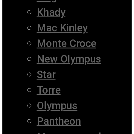
Khady
Mac Kinley
Monte Croce
New Olympus
Star
Torre
Olympus
Pantheon