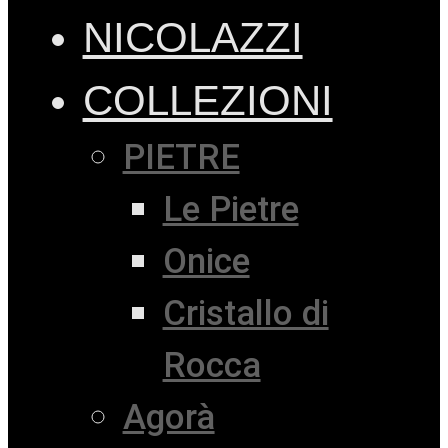
NICOLAZZI
COLLEZIONI
PIETRE
Le Pietre
Onice
Cristallo di
Rocca
Agorà