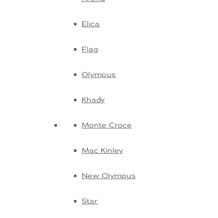
Elica
Flag
Olympus
Khady
Monte Croce
Mac Kinley
New Olympus
Star