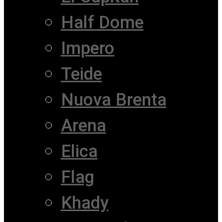
Half Dome
Impero
Teide
Nuova Brenta
Arena
Elica
Flag
Khady