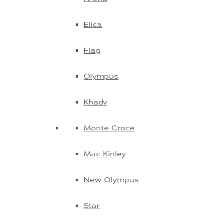
Elica
Flag
Olympus
Khady
Monte Croce
Mac Kinley
New Olympus
Star