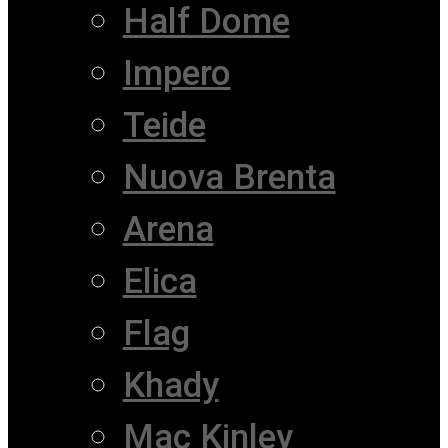
Half Dome
Impero
Teide
Nuova Brenta
Arena
Elica
Flag
Khady
Mac Kinley