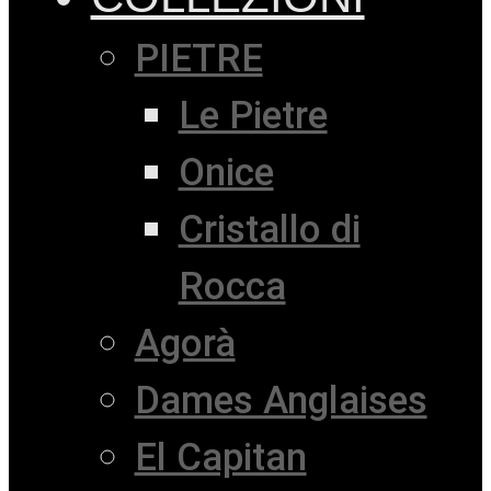
PIETRE
Le Pietre
Onice
Cristallo di
Rocca
Agorà
Dames Anglaises
El Capitan