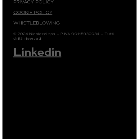
PRIVACY POLICY
COOKIE POLICY
WHISTLEBLOWING
© 2024 Nicolazzi spa – P.IVA 00115930034 – Tutti i
diritti riservati
Linkedin