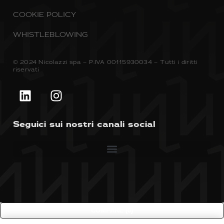
COOKIE POLICY
WHISTLEBLOWING
© 2024 Nicolazzi spa – P.IVA 00115930034 – Tutti i diritti
riservati
Seguici sui nostri canali social
COMPARE
(0)