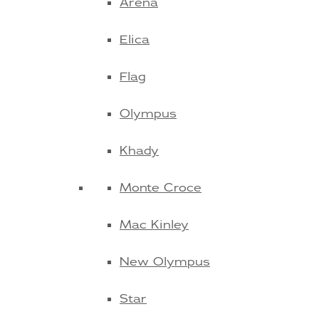
Arena
Elica
Flag
Olympus
Khady
Monte Croce
Mac Kinley
New Olympus
Star