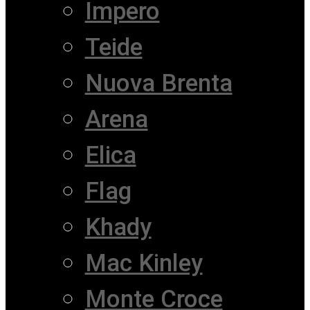
Impero
Teide
Nuova Brenta
Arena
Elica
Flag
Khady
Mac Kinley
Monte Croce