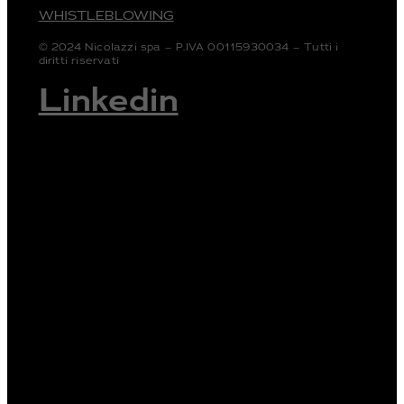
WHISTLEBLOWING
© 2024 Nicolazzi spa – P.IVA 00115930034 – Tutti i
diritti riservati
Linkedin