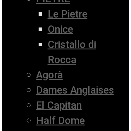
Le Pietre
Onice
Cristallo di
Rocca
Agorà
Dames Anglaises
El Capitan
Half Dome