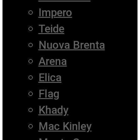
Impero
Teide
Nuova Brenta
Arena
Elica
Flag
Khady
Mac Kinley