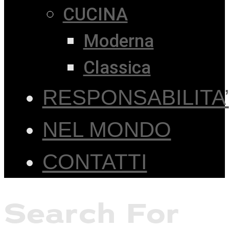
CUCINA
Moderna
Classica
RESPONSABILITA’
NEL MONDO
CONTATTI
Search For