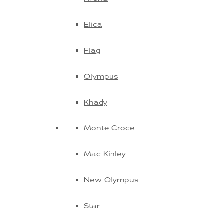
Elica
Flag
Olympus
Khady
Monte Croce
Mac Kinley
New Olympus
Star