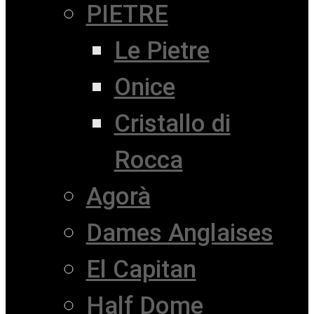
PIETRE
Le Pietre
Onice
Cristallo di
Rocca
Agorà
Dames Anglaises
El Capitan
Half Dome