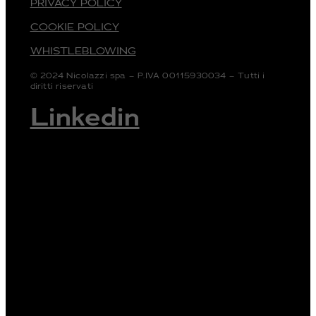
PRIVACY POLICY
COOKIE POLICY
WHISTLEBLOWING
© 2024 Nicolazzi spa – P.IVA 00115930034 – Tutti i
diritti riservati
Linkedin