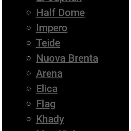
Half Dome
Impero
Teide
Nuova Brenta
Arena
Elica
Flag
Khady