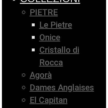
PIETRE
Le Pietre
Onice
Cristallo di
Rocca
Agorà
Dames Anglaises
El Capitan