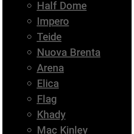
Half Dome
Impero
Teide
Nuova Brenta
Arena
Elica
Flag
Khady
Mac Kinley