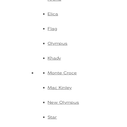
Elica
Flag
Olympus
Khady
Monte Croce
Mac Kinley
New Olympus
Star