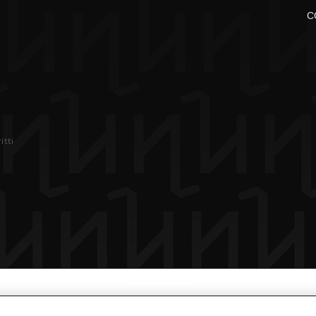
C
itti
COMPARE
(0)