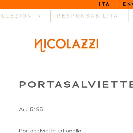
ITA
EN
OLLEZIONI
RESPONSABILITA’
PORTASALVIETT
Art. 5185
Portasalviette ad anello