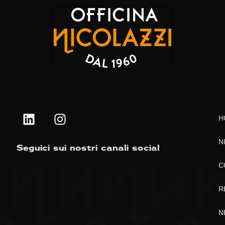
H
N
Seguici sui nostri canali social
C
R
N