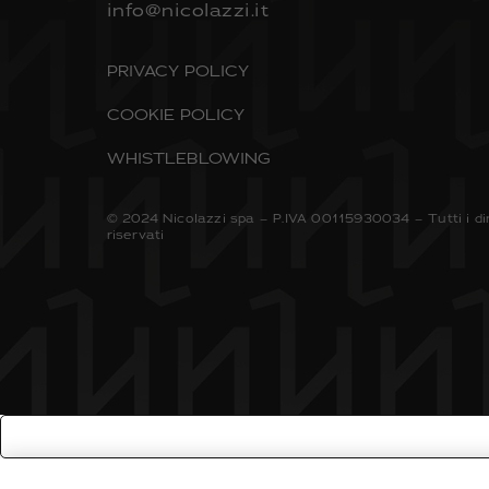
info@nicolazzi.it
PRIVACY POLICY
COOKIE POLICY
WHISTLEBLOWING
© 2024 Nicolazzi spa – P.IVA 00115930034 – Tutti i dir
riservati