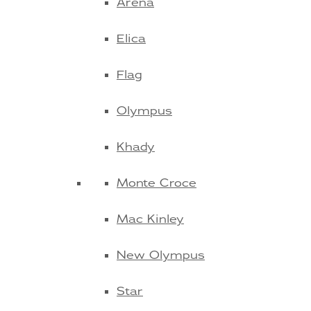
Arena
Elica
Flag
Olympus
Khady
Monte Croce
Mac Kinley
New Olympus
Star