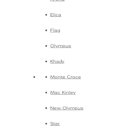
Elica
Flag
Olympus
Khady
Monte Croce
Mac Kinley
New Olympus
Star