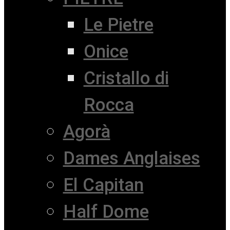
Le Pietre
Onice
Cristallo di
Rocca
Agorà
Dames Anglaises
El Capitan
Half Dome