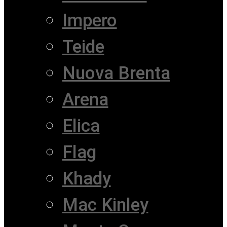
Impero
Teide
Nuova Brenta
Arena
Elica
Flag
Khady
Mac Kinley