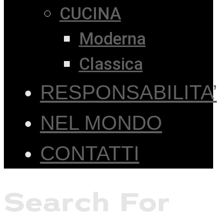
CUCINA
Moderna
Classica
RESPONSABILITA’
NEL MONDO
CONTATTI
Search For