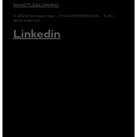
WHISTLEBLOWING
© 2024 Nicolazzi spa – P.IVA 00115930034 – Tutti i
diritti riservati
Linkedin