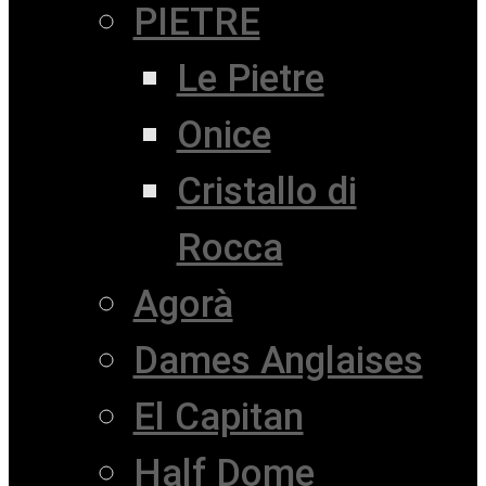
PIETRE
Le Pietre
Onice
Cristallo di
Rocca
Agorà
Dames Anglaises
El Capitan
Half Dome