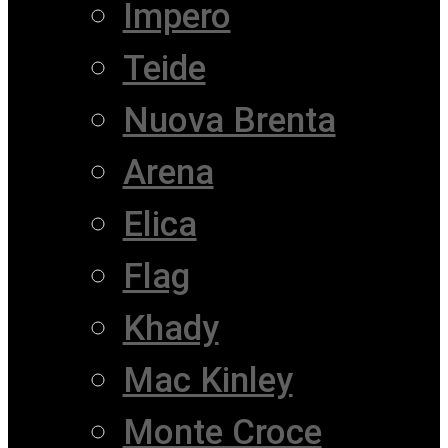
Impero
Teide
Nuova Brenta
Arena
Elica
Flag
Khady
Mac Kinley
Monte Croce