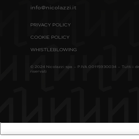
info@nicolazzi.it
PRIVACY POLICY
COOKIE POLICY
WHISTLEBLOWING
© 2024 Nicolazzi spa – P.IVA 00115930034 – Tutti i dir
riservati