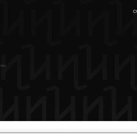
C
itti
COMPARE
(0)