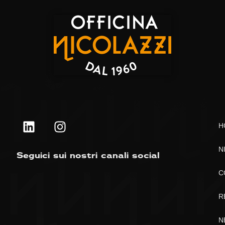
H
N
Seguici sui nostri canali social
C
R
N