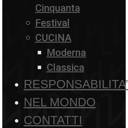
Cinquanta
Festival
CUCINA
Moderna
Classica
RESPONSABILITA’
NEL MONDO
CONTATTI