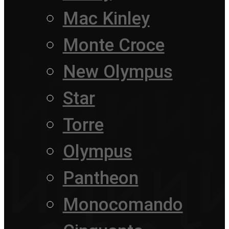
Mac Kinley
Monte Croce
New Olympus
Star
Torre
Olympus
Pantheon
Monocomando