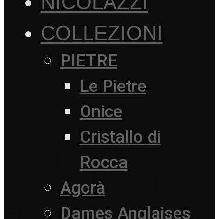
NICOLAZZI
COLLEZIONI
PIETRE
Le Pietre
Onice
Cristallo di
Rocca
Agorà
Dames Anglaises