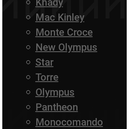
Khady
Mac Kinley
Monte Croce
New Olympus
Star
Torre
Olympus
Pantheon
Monocomando