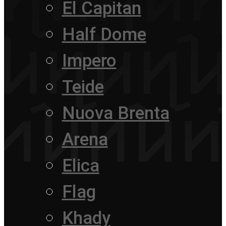
El Capitan
Half Dome
Impero
Teide
Nuova Brenta
Arena
Elica
Flag
Khady