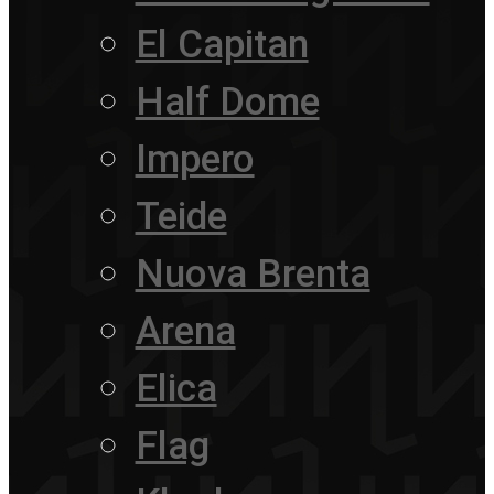
El Capitan
Half Dome
Impero
Teide
Nuova Brenta
Arena
Elica
Flag