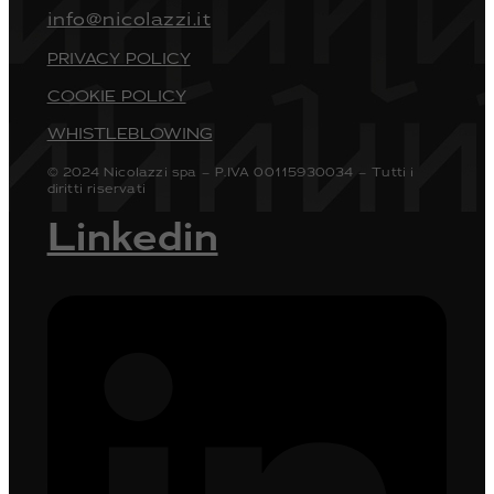
info@nicolazzi.it
PRIVACY POLICY
COOKIE POLICY
WHISTLEBLOWING
© 2024 Nicolazzi spa – P.IVA 00115930034 – Tutti i
diritti riservati
Linkedin