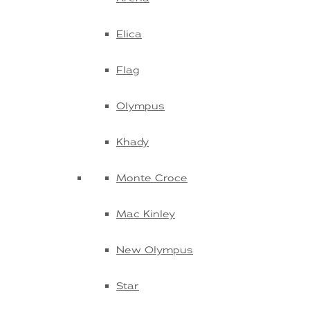
Elica
Flag
Olympus
Khady
Monte Croce
Mac Kinley
New Olympus
Star