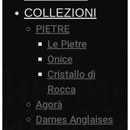
COLLEZIONI
PIETRE
Le Pietre
Onice
Cristallo di
Rocca
Agorà
Dames Anglaises