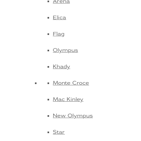
Arena
Elica
Flag
Olympus
Khady
Monte Croce
Mac Kinley
New Olympus
Star